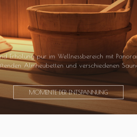
nd Erholung pur im Wellnessbereich mit Panor
ftenden Almheubetten und verschiedenen Saun
MOMENTE DER ENTSPANNUNG