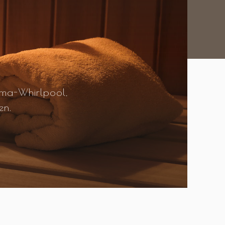
ama-Whirlpool,
en.