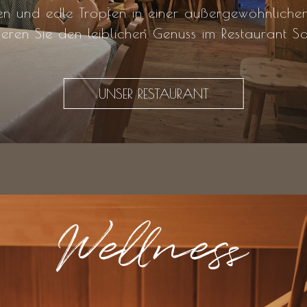
n und edle Tropfen in einer außergewöhnliche
ieren Sie den leiblichen Genuss im Restaurant So
UNSER RESTAURANT
Wellness