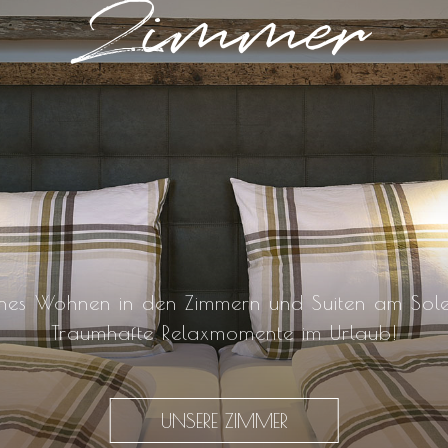
Zimmer
hes Wohnen in den Zimmern und Suiten am Sole
Traumhafte Relaxmomente im Urlaub!
UNSERE ZIMMER