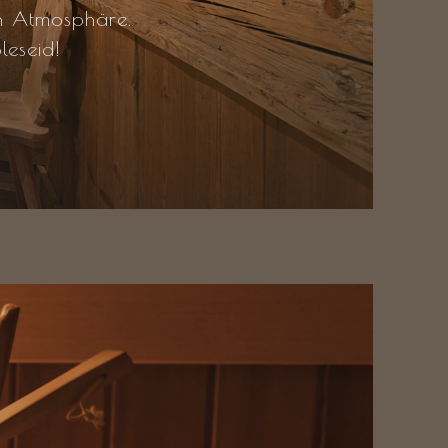
n Atmosphäre.
leseid!