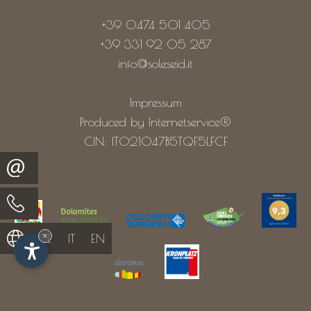
+39 0474 501 405
+39 331 92 05 287
info@soleseid.it
Impressum
Produced by Internetservice®
CIN: IT021047B5TQF5LFCF
×
DE
IT
EN