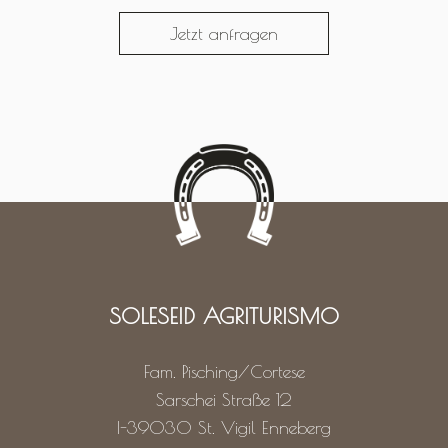
Jetzt anfragen
SOLESEID AGRITURISMO
Fam. Pisching/Cortese
Sarschei Straße 12
I-39030
St. Vigil Enneberg