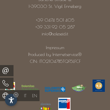
I-39030
St. Vigil Enneberg
+39 0474 501 405
+39 331 92 05 287
info@soleseid.it
Impressum
Produced by Internetservice®
CIN: IT021047B5TQF5LFCF
×
DE
IT
EN